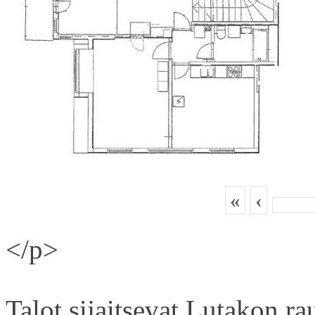
«
‹
</p>
Talot sijaitsevat Lutakon rau