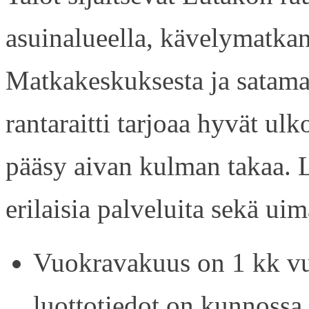
asuinalueella, kävelymatkan
Matkakeskuksesta ja satama
rantaraitti tarjoaa hyvät ul
pääsy aivan kulman takaa. L
erilaisia palveluita sekä uim
Vuokravakuus on 1 kk vu
luottotiedot on kunnossa.