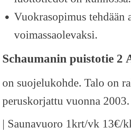
Vuokrasopimus tehdään ain
voimassaolevaksi.
Schaumanin puistotie 2 
on suojelukohde. Talo on r
peruskorjattu vuonna 2003.
| Saunavuoro 1krt/vk 13€/kk