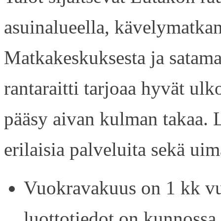
asuinalueella, kävelymatkan
Matkakeskuksesta ja satama
rantaraitti tarjoaa hyvät ul
pääsy aivan kulman takaa. L
erilaisia palveluita sekä uim
Vuokravakuus on 1 kk vu
luottotiedot on kunnossa.