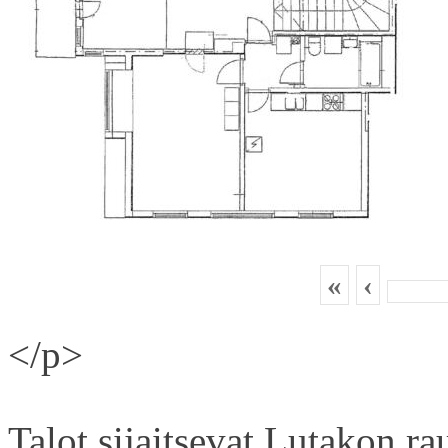
«
‹
</p>
Talot sijaitsevat Lutakon rau