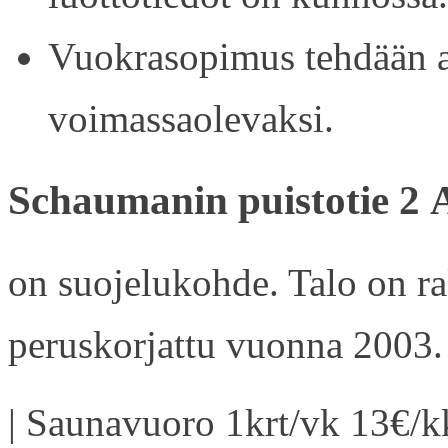
Vuokrasopimus tehdään ain
voimassaolevaksi.
Schaumanin puistotie 2 
on suojelukohde. Talo on r
peruskorjattu vuonna 2003.
| Saunavuoro 1krt/vk 13€/kk