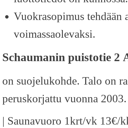
Vuokrasopimus tehdään ain
voimassaolevaksi.
Schaumanin puistotie 2 
on suojelukohde. Talo on r
peruskorjattu vuonna 2003.
| Saunavuoro 1krt/vk 13€/kk