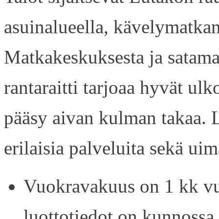
asuinalueella, kävelymatkan
Matkakeskuksesta ja satama
rantaraitti tarjoaa hyvät ul
pääsy aivan kulman takaa. L
erilaisia palveluita sekä uim
Vuokravakuus on 1 kk vu
luottotiedot on kunnossa.