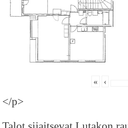
«
‹
</p>
Talot sijaitsevat Lutakon rau