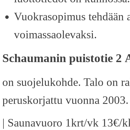
Vuokrasopimus tehdään ain
voimassaolevaksi.
Schaumanin puistotie 2 
on suojelukohde. Talo on r
peruskorjattu vuonna 2003.
| Saunavuoro 1krt/vk 13€/kk