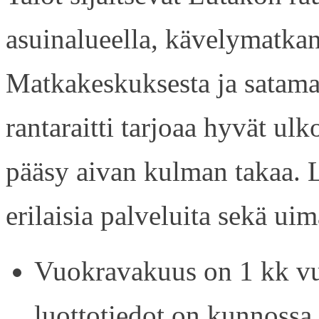
asuinalueella, kävelymatkan
Matkakeskuksesta ja satama
rantaraitti tarjoaa hyvät ul
pääsy aivan kulman takaa. L
erilaisia palveluita sekä uim
Vuokravakuus on 1 kk vu
luottotiedot on kunnossa.