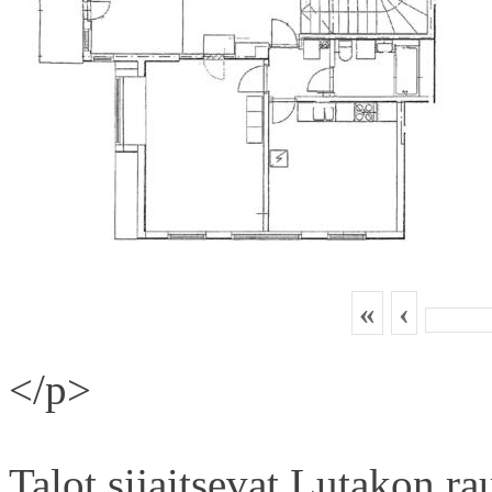
«
‹
</p>
Talot sijaitsevat Lutakon rau