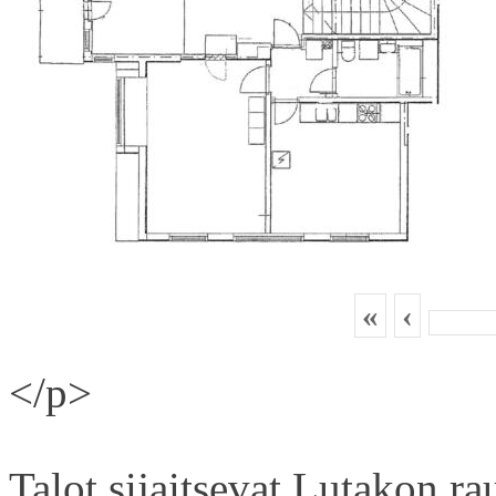
«
‹
</p>
Talot sijaitsevat Lutakon rau