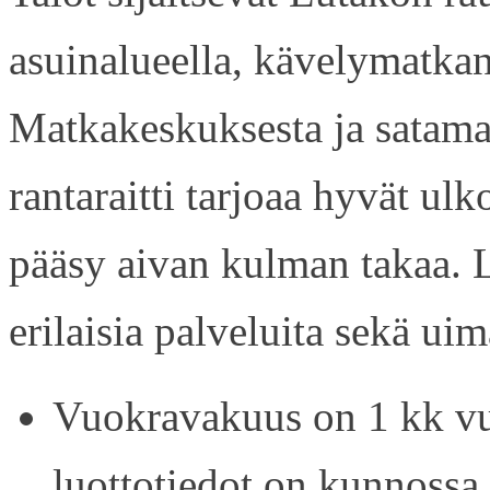
asuinalueella, kävelymatkan
Matkakeskuksesta ja satama
rantaraitti tarjoaa hyvät ul
pääsy aivan kulman takaa. L
erilaisia palveluita sekä uim
Vuokravakuus on 1 kk vu
luottotiedot on kunnossa.