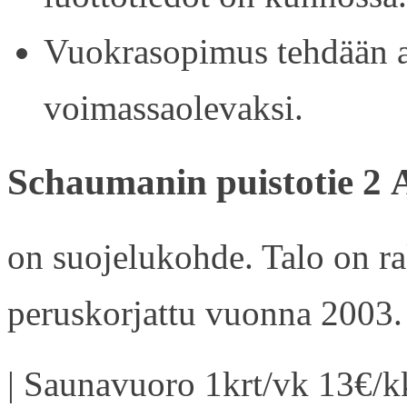
Vuokrasopimus tehdään ain
voimassaolevaksi.
Schaumanin puistotie 2 
on suojelukohde. Talo on r
peruskorjattu vuonna 2003.
| Saunavuoro 1krt/vk 13€/kk