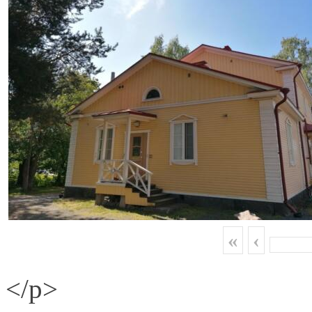
«
‹
</p>