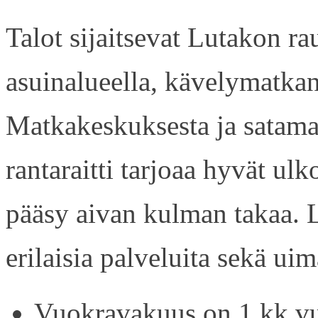
Talot sijaitsevat Lutakon rau
asuinalueella, kävelymatkan
Matkakeskuksesta ja satama
rantaraitti tarjoaa hyvät ul
pääsy aivan kulman takaa. L
erilaisia palveluita sekä uim
Vuokravakuus on 1 kk vu