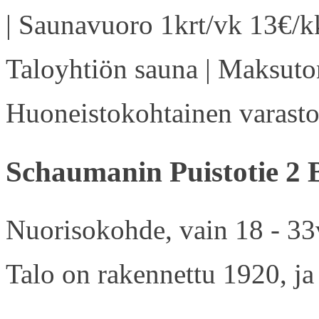
| Saunavuoro 1krt/vk 13€/kk
Taloyhtiön sauna | Maksuton
Huoneistokohtainen varasto 
Schaumanin Puistotie 2 
Nuorisokohde, vain 18 - 33v
Talo on rakennettu 1920, ja