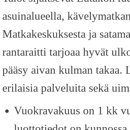
asuinalueella, kävelymatkan
Matkakeskuksesta ja satama
rantaraitti tarjoaa hyvät ul
pääsy aivan kulman takaa. L
erilaisia palveluita sekä uim
Vuokravakuus on 1 kk vu
luottotiedot on kunnossa.