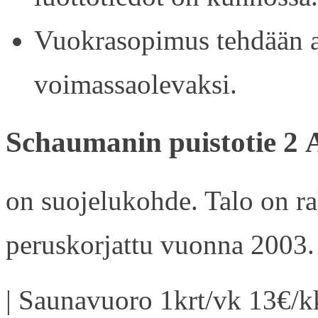
Vuokrasopimus tehdään ain
voimassaolevaksi.
Schaumanin puistotie 2 
on suojelukohde. Talo on r
peruskorjattu vuonna 2003.
| Saunavuoro 1krt/vk 13€/kk