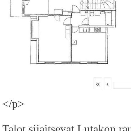
«
‹
</p>
Talot sijaitsevat Lutakon rau