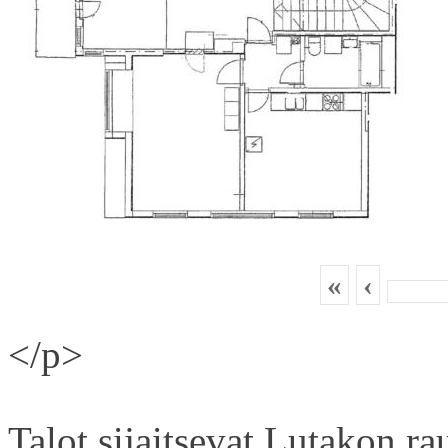
«
‹
</p>
Talot sijaitsevat Lutakon rau