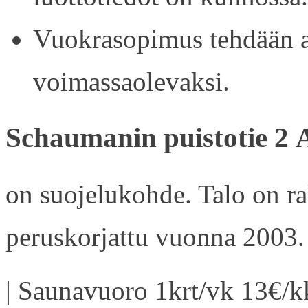
Vuokrasopimus tehdään ain
voimassaolevaksi.
Schaumanin puistotie 2 
on suojelukohde. Talo on r
peruskorjattu vuonna 2003.
| Saunavuoro 1krt/vk 13€/kk