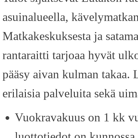
asuinalueella, kävelymatkan
Matkakeskuksesta ja satama
rantaraitti tarjoaa hyvät ul
pääsy aivan kulman takaa. L
erilaisia palveluita sekä uim
Vuokravakuus on 1 kk vu
luottotiedot on kunnossa.