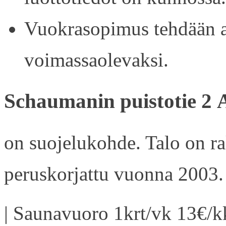
Vuokrasopimus tehdään ain
voimassaolevaksi.
Schaumanin puistotie 2 
on suojelukohde. Talo on r
peruskorjattu vuonna 2003.
| Saunavuoro 1krt/vk 13€/kk