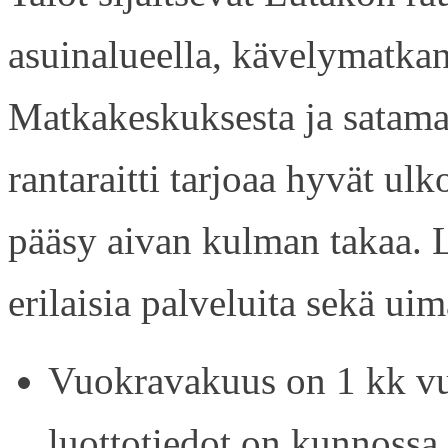
asuinalueella, kävelymatkan
Matkakeskuksesta ja satama
rantaraitti tarjoaa hyvät ul
pääsy aivan kulman takaa. L
erilaisia palveluita sekä uim
Vuokravakuus on 1 kk vu
luottotiedot on kunnossa.