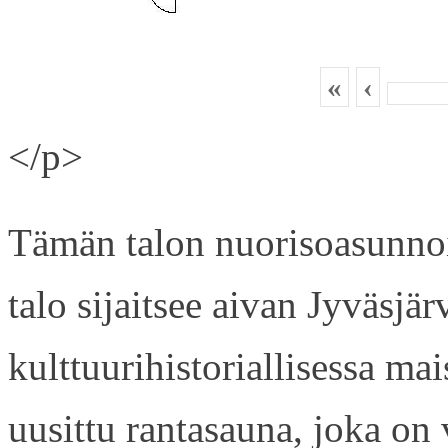
«
‹
</p>
Tämän talon nuorisoasunnois
talo sijaitsee aivan Jyväsjä
kulttuurihistoriallisessa ma
uusittu rantasauna, joka on