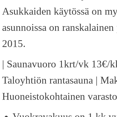
Asukkaiden käytössä on my
asunnoissa on ranskalainen 
2015.
| Saunavuoro 1krt/vk 13€/kk
Taloyhtiön rantasauna | Ma
Huoneistokohtainen varasto 
Vuokravakuus on 1 kk vu