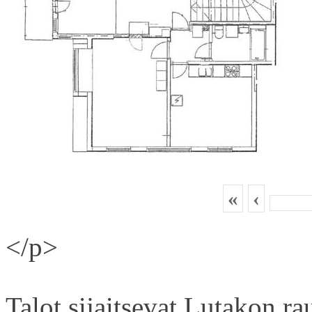
«
‹
</p>
Talot sijaitsevat Lutakon rau