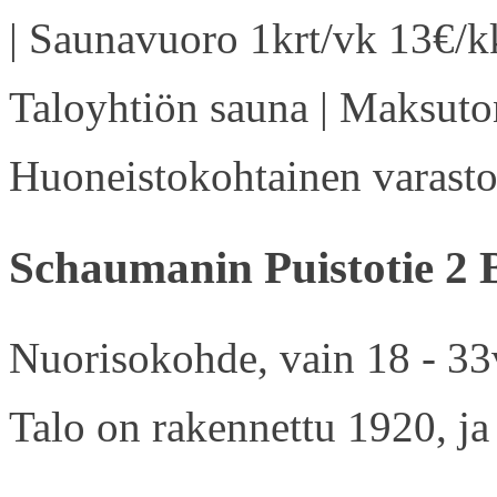
| Saunavuoro 1krt/vk 13€/kk
Taloyhtiön sauna | Maksuton
Huoneistokohtainen varasto 
Schaumanin Puistotie 2 
Nuorisokohde, vain 18 - 33v
Talo on rakennettu 1920, ja