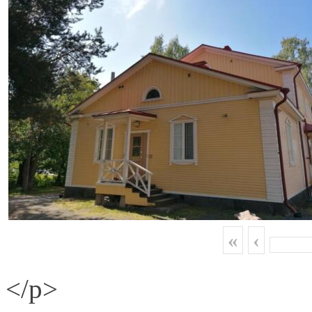
«
‹
</p>