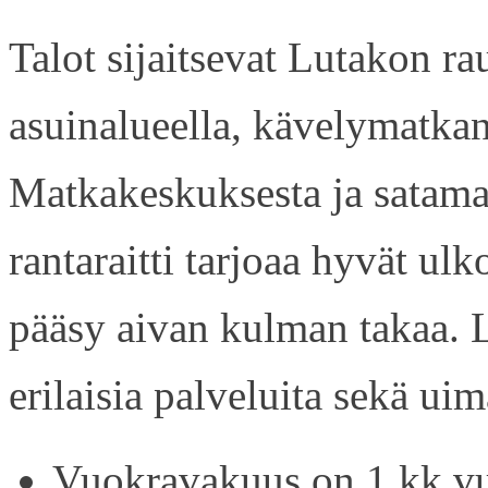
Talot sijaitsevat Lutakon rau
asuinalueella, kävelymatkan
Matkakeskuksesta ja satama
rantaraitti tarjoaa hyvät ul
pääsy aivan kulman takaa. L
erilaisia palveluita sekä uim
Vuokravakuus on 1 kk vu