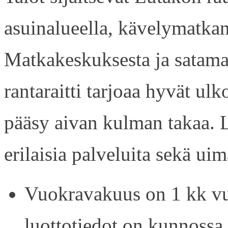
asuinalueella, kävelymatkan
Matkakeskuksesta ja satama
rantaraitti tarjoaa hyvät ul
pääsy aivan kulman takaa. L
erilaisia palveluita sekä uim
Vuokravakuus on 1 kk vu
luottotiedot on kunnossa.