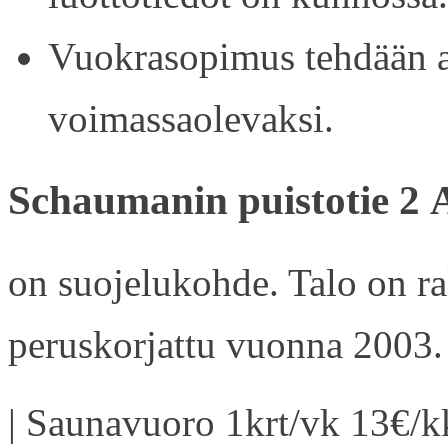
Vuokrasopimus tehdään ain
voimassaolevaksi.
Schaumanin puistotie 2 
on suojelukohde. Talo on r
peruskorjattu vuonna 2003.
| Saunavuoro 1krt/vk 13€/kk