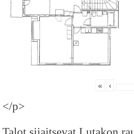
«
‹
</p>
Talot sijaitsevat Lutakon rau