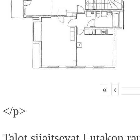
«
‹
</p>
Talot sijaitsevat Lutakon rau