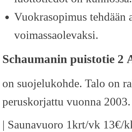
Vuokrasopimus tehdään ain
voimassaolevaksi.
Schaumanin puistotie 2 
on suojelukohde. Talo on r
peruskorjattu vuonna 2003.
| Saunavuoro 1krt/vk 13€/kk