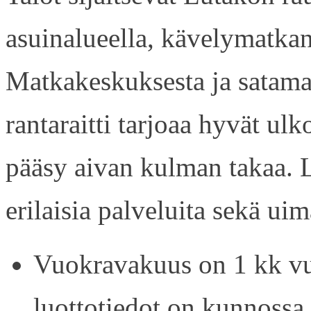
asuinalueella, kävelymatkan
Matkakeskuksesta ja satama
rantaraitti tarjoaa hyvät ul
pääsy aivan kulman takaa. L
erilaisia palveluita sekä uim
Vuokravakuus on 1 kk vu
luottotiedot on kunnossa.