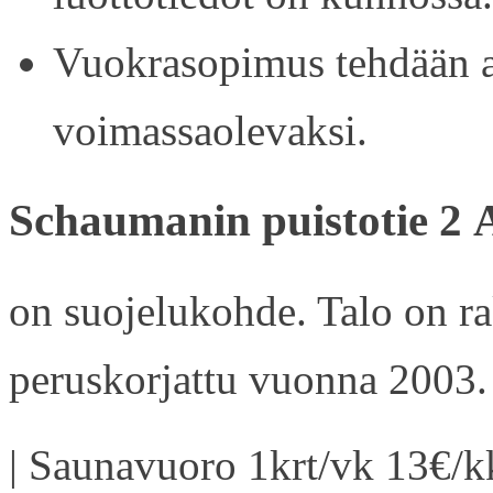
Vuokrasopimus tehdään ain
voimassaolevaksi.
Schaumanin puistotie 2 
on suojelukohde. Talo on r
peruskorjattu vuonna 2003.
| Saunavuoro 1krt/vk 13€/kk