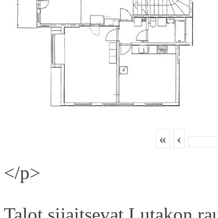
«
‹
</p>
Talot sijaitsevat Lutakon rau