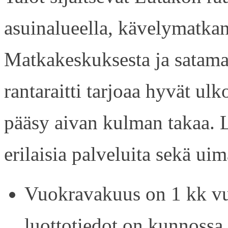
asuinalueella, kävelymatkan
Matkakeskuksesta ja satama
rantaraitti tarjoaa hyvät ul
pääsy aivan kulman takaa. L
erilaisia palveluita sekä uim
Vuokravakuus on 1 kk vu
luottotiedot on kunnossa.