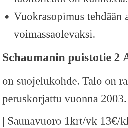
Vuokrasopimus tehdään ain
voimassaolevaksi.
Schaumanin puistotie 2 
on suojelukohde. Talo on r
peruskorjattu vuonna 2003.
| Saunavuoro 1krt/vk 13€/kk