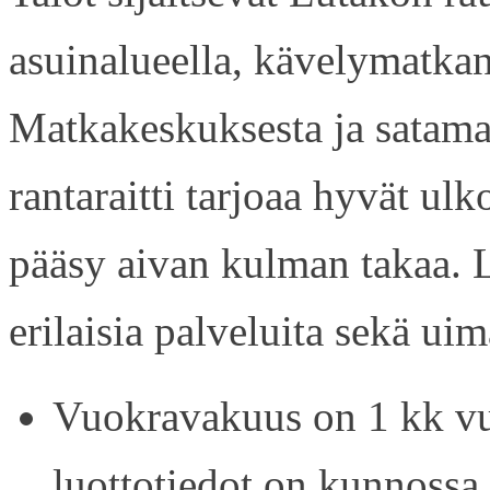
asuinalueella, kävelymatkan
Matkakeskuksesta ja satama
rantaraitti tarjoaa hyvät ul
pääsy aivan kulman takaa. L
erilaisia palveluita sekä uim
Vuokravakuus on 1 kk vu
luottotiedot on kunnossa.