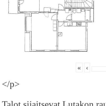
«
‹
</p>
Talot sijaitsevat Lutakon rau