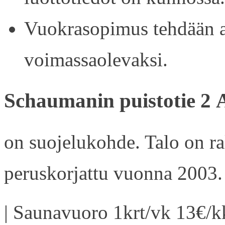
Vuokrasopimus tehdään ain
voimassaolevaksi.
Schaumanin puistotie 2 
on suojelukohde. Talo on r
peruskorjattu vuonna 2003.
| Saunavuoro 1krt/vk 13€/kk