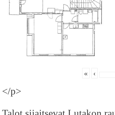
«
‹
</p>
Talot sijaitsevat Lutakon rau