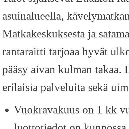
asuinalueella, kävelymatkan
Matkakeskuksesta ja satama
rantaraitti tarjoaa hyvät ul
pääsy aivan kulman takaa. L
erilaisia palveluita sekä uim
Vuokravakuus on 1 kk vu
luottotiedot on kunnossa.