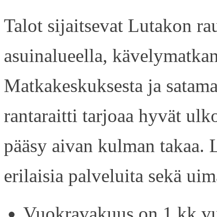
Talot sijaitsevat Lutakon rau
asuinalueella, kävelymatkan
Matkakeskuksesta ja satama
rantaraitti tarjoaa hyvät ul
pääsy aivan kulman takaa. L
erilaisia palveluita sekä uim
Vuokravakuus on 1 kk vu