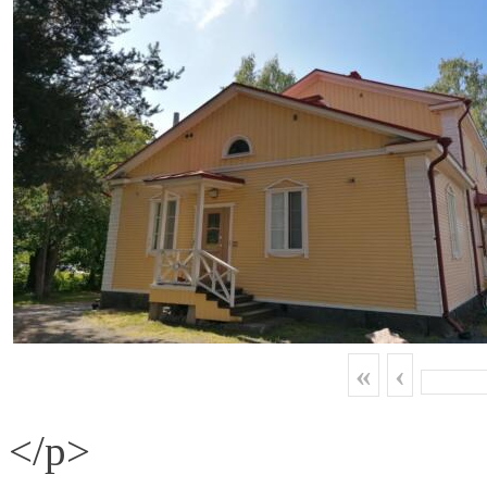
«
‹
</p>