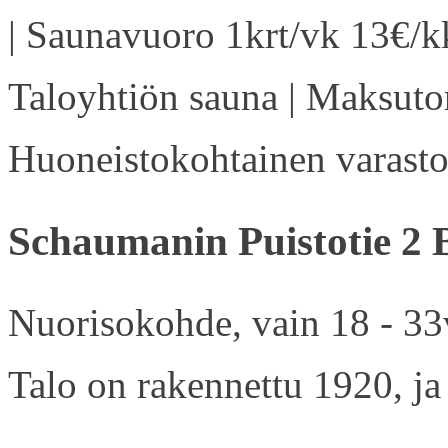
| Saunavuoro 1krt/vk 13€/kk
Taloyhtiön sauna | Maksuton
Huoneistokohtainen varasto 
Schaumanin Puistotie 2 
Nuorisokohde, vain 18 - 33v
Talo on rakennettu 1920, ja