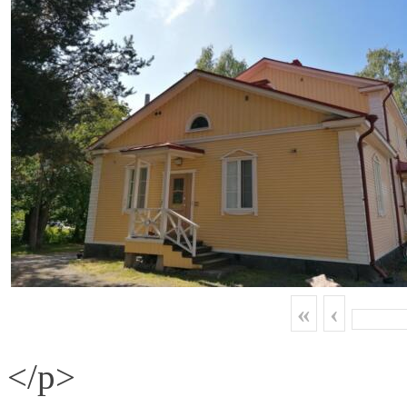
«
‹
</p>