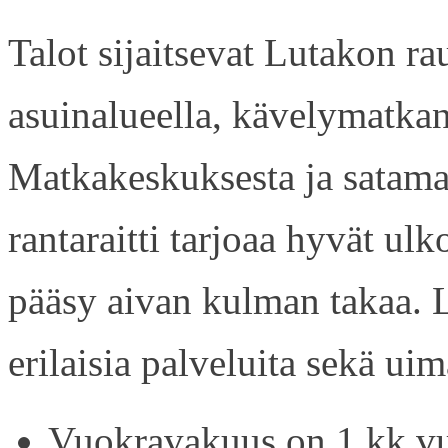
Talot sijaitsevat Lutakon rau
asuinalueella, kävelymatkan
Matkakeskuksesta ja satama
rantaraitti tarjoaa hyvät ul
pääsy aivan kulman takaa. L
erilaisia palveluita sekä uim
Vuokravakuus on 1 kk vu