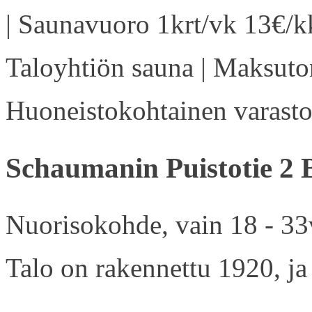
| Saunavuoro 1krt/vk 13€/kk
Taloyhtiön sauna | Maksuton
Huoneistokohtainen varasto 
Schaumanin Puistotie 2 
Nuorisokohde, vain 18 - 33v
Talo on rakennettu 1920, ja