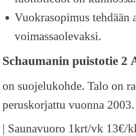
Vuokrasopimus tehdään ain
voimassaolevaksi.
Schaumanin puistotie 2 
on suojelukohde. Talo on r
peruskorjattu vuonna 2003.
| Saunavuoro 1krt/vk 13€/kk