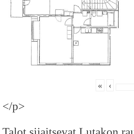
«
‹
</p>
Talot sijaitsevat Lutakon rau