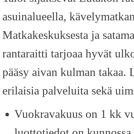
asuinalueella, kävelymatkan
Matkakeskuksesta ja satama
rantaraitti tarjoaa hyvät ul
pääsy aivan kulman takaa. L
erilaisia palveluita sekä uim
Vuokravakuus on 1 kk vu
luottotiedot on kunnossa.