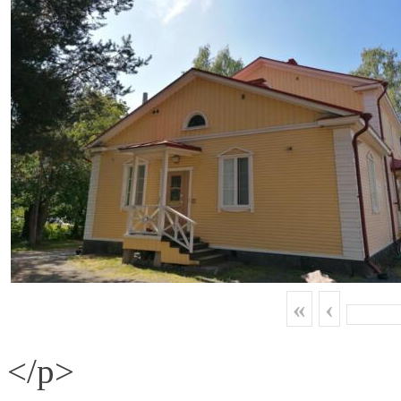
«
‹
</p>