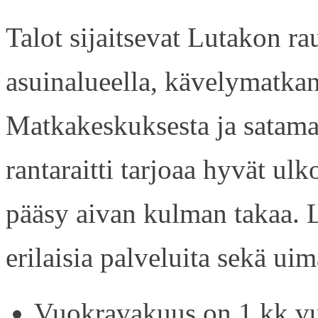
Talot sijaitsevat Lutakon rau
asuinalueella, kävelymatkan
Matkakeskuksesta ja satama
rantaraitti tarjoaa hyvät ul
pääsy aivan kulman takaa. L
erilaisia palveluita sekä uim
Vuokravakuus on 1 kk vu