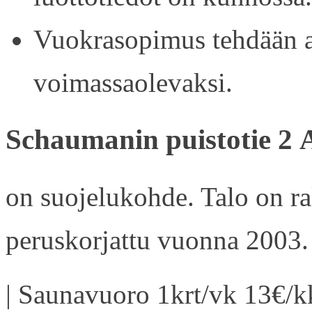
Vuokrasopimus tehdään ain
voimassaolevaksi.
Schaumanin puistotie 2 
on suojelukohde. Talo on r
peruskorjattu vuonna 2003.
| Saunavuoro 1krt/vk 13€/kk