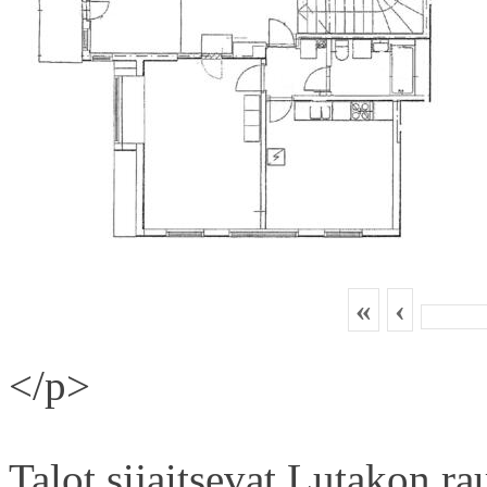
«
‹
</p>
Talot sijaitsevat Lutakon rau