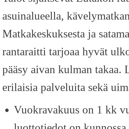
asuinalueella, kävelymatkan
Matkakeskuksesta ja satama
rantaraitti tarjoaa hyvät ul
pääsy aivan kulman takaa. L
erilaisia palveluita sekä uim
Vuokravakuus on 1 kk vu
luottotiedot on kunnossa.