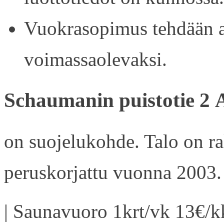
Vuokrasopimus tehdään ain
voimassaolevaksi.
Schaumanin puistotie 2 
on suojelukohde. Talo on r
peruskorjattu vuonna 2003.
| Saunavuoro 1krt/vk 13€/kk