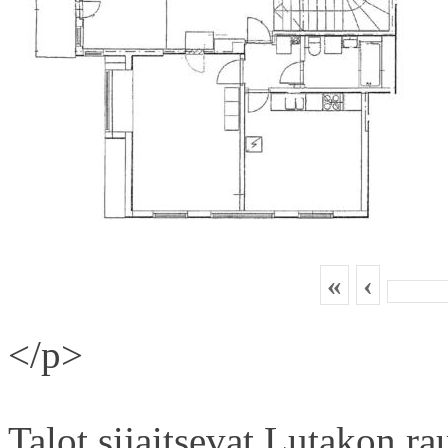
«
‹
</p>
Talot sijaitsevat Lutakon rau