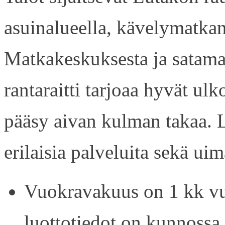
asuinalueella, kävelymatkan
Matkakeskuksesta ja satama
rantaraitti tarjoaa hyvät ul
pääsy aivan kulman takaa. L
erilaisia palveluita sekä uim
Vuokravakuus on 1 kk vu
luottotiedot on kunnossa.