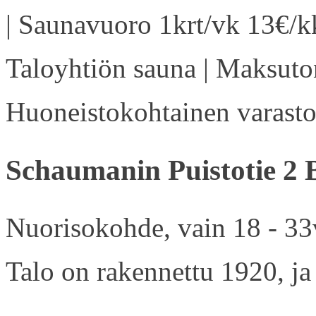
| Saunavuoro 1krt/vk 13€/kk
Taloyhtiön sauna | Maksuton
Huoneistokohtainen varasto 
Schaumanin Puistotie 2 
Nuorisokohde, vain 18 - 33v
Talo on rakennettu 1920, ja