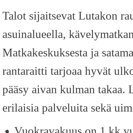
Talot sijaitsevat Lutakon rau
asuinalueella, kävelymatkan
Matkakeskuksesta ja satama
rantaraitti tarjoaa hyvät ul
pääsy aivan kulman takaa. L
erilaisia palveluita sekä uim
Vuokravakuus on 1 kk vu