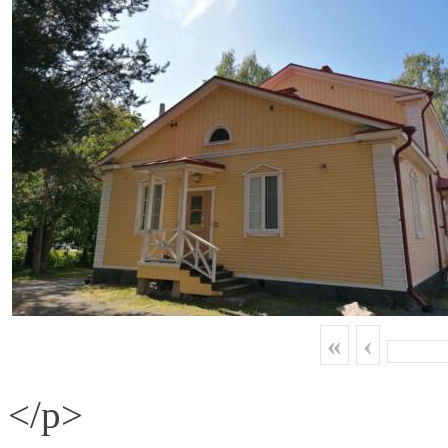
«
‹
</p>