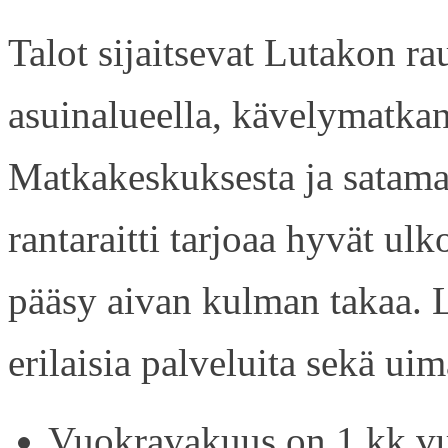
Talot sijaitsevat Lutakon rau
asuinalueella, kävelymatkan
Matkakeskuksesta ja satama
rantaraitti tarjoaa hyvät ul
pääsy aivan kulman takaa. L
erilaisia palveluita sekä uim
Vuokravakuus on 1 kk vu