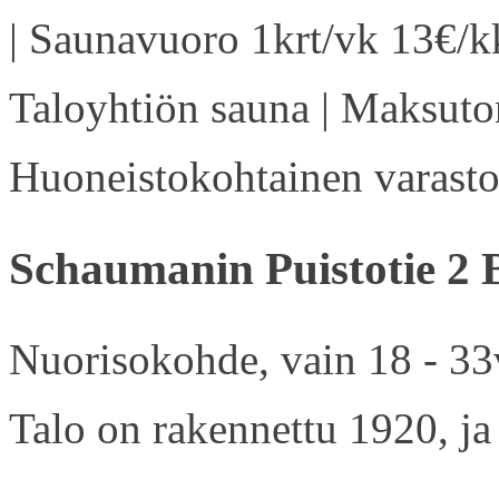
| Saunavuoro 1krt/vk 13€/kk
Taloyhtiön sauna | Maksuton
Huoneistokohtainen varasto 
Schaumanin Puistotie 2 
Nuorisokohde, vain 18 - 33v
Talo on rakennettu 1920, ja