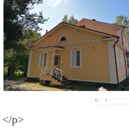
«
‹
</p>