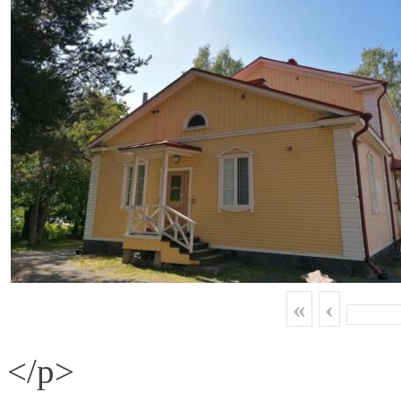
«
‹
</p>