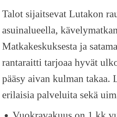
Talot sijaitsevat Lutakon rau
asuinalueella, kävelymatkan
Matkakeskuksesta ja satama
rantaraitti tarjoaa hyvät ul
pääsy aivan kulman takaa. L
erilaisia palveluita sekä uim
Vuokravakuus on 1 kk vu