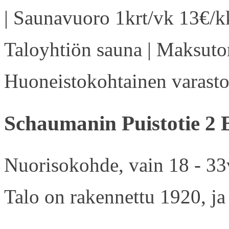
| Saunavuoro 1krt/vk 13€/kk
Taloyhtiön sauna | Maksuton
Huoneistokohtainen varasto 
Schaumanin Puistotie 2 
Nuorisokohde, vain 18 - 33v
Talo on rakennettu 1920, ja