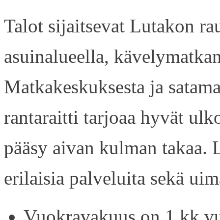
Talot sijaitsevat Lutakon rau
asuinalueella, kävelymatkan
Matkakeskuksesta ja satama
rantaraitti tarjoaa hyvät ul
pääsy aivan kulman takaa. L
erilaisia palveluita sekä uim
Vuokravakuus on 1 kk vu