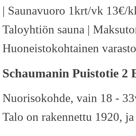
| Saunavuoro 1krt/vk 13€/kk
Taloyhtiön sauna | Maksuton
Huoneistokohtainen varasto 
Schaumanin Puistotie 2 
Nuorisokohde, vain 18 - 33v
Talo on rakennettu 1920, ja