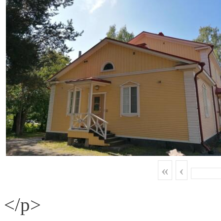
«
‹
</p>