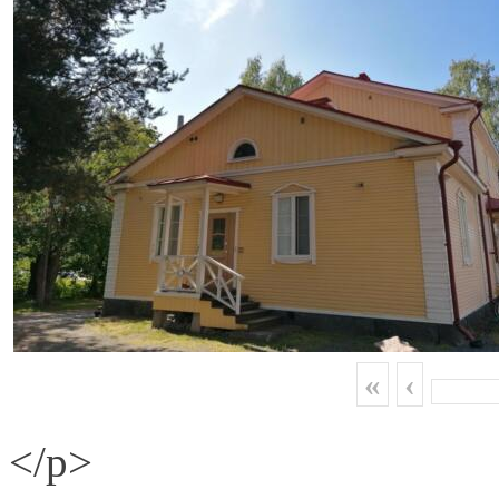
«
‹
</p>