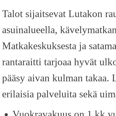
Talot sijaitsevat Lutakon rau
asuinalueella, kävelymatkan
Matkakeskuksesta ja satama
rantaraitti tarjoaa hyvät ul
pääsy aivan kulman takaa. L
erilaisia palveluita sekä uim
Vuokravakuus on 1 kk vu