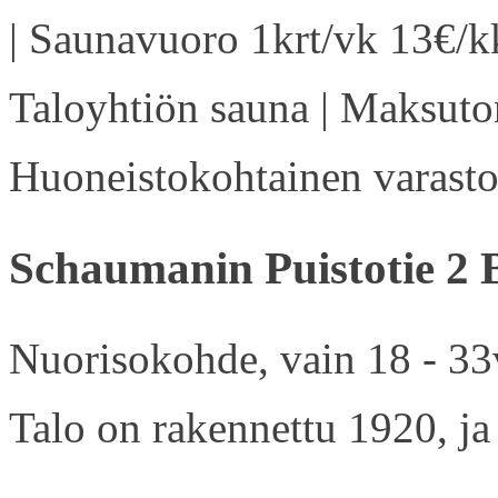
| Saunavuoro 1krt/vk 13€/kk
Taloyhtiön sauna | Maksuton
Huoneistokohtainen varasto 
Schaumanin Puistotie 2 
Nuorisokohde, vain 18 - 33v
Talo on rakennettu 1920, ja