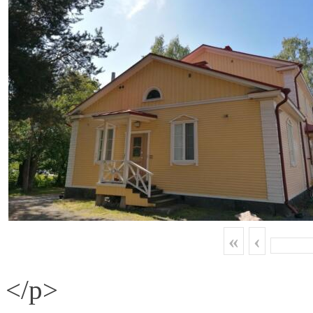
«
‹
</p>