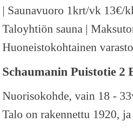
| Saunavuoro 1krt/vk 13€/kk
Taloyhtiön sauna | Maksuton
Huoneistokohtainen varasto 
Schaumanin Puistotie 2 
Nuorisokohde, vain 18 - 33v
Talo on rakennettu 1920, ja