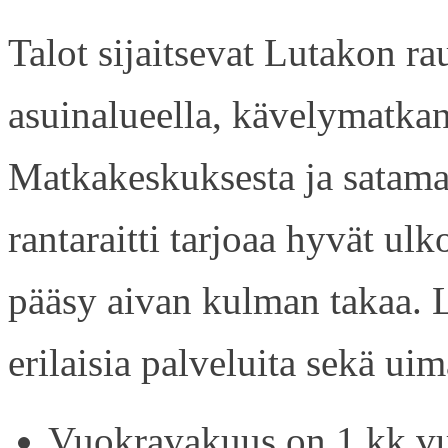
Talot sijaitsevat Lutakon rau
asuinalueella, kävelymatkan
Matkakeskuksesta ja satama
rantaraitti tarjoaa hyvät ul
pääsy aivan kulman takaa. L
erilaisia palveluita sekä uim
Vuokravakuus on 1 kk vu