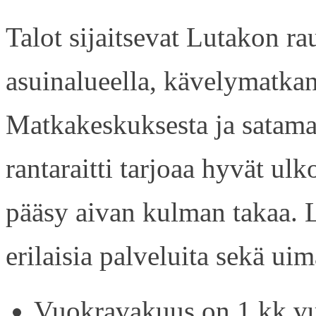
Talot sijaitsevat Lutakon rau
asuinalueella, kävelymatkan
Matkakeskuksesta ja satama
rantaraitti tarjoaa hyvät ul
pääsy aivan kulman takaa. L
erilaisia palveluita sekä uim
Vuokravakuus on 1 kk vu