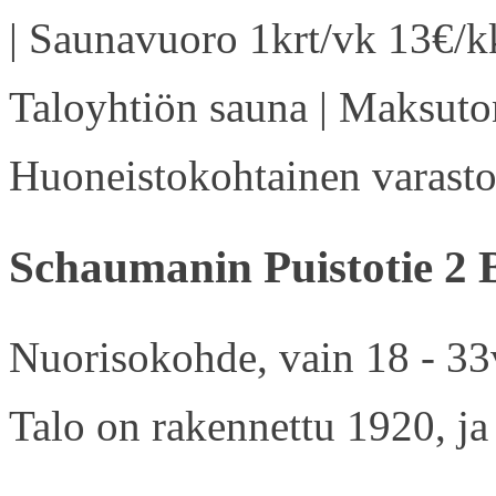
| Saunavuoro 1krt/vk 13€/kk
Taloyhtiön sauna | Maksuton
Huoneistokohtainen varasto 
Schaumanin Puistotie 2 
Nuorisokohde, vain 18 - 33v
Talo on rakennettu 1920, ja