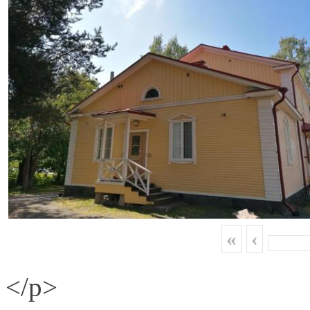
«
‹
</p>