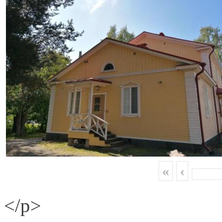
«
‹
</p>