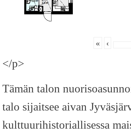
«
‹
</p>
Tämän talon nuorisoasunnois
talo sijaitsee aivan Jyväsjä
kulttuurihistoriallisessa ma