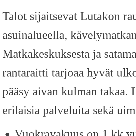
Talot sijaitsevat Lutakon rau
asuinalueella, kävelymatkan
Matkakeskuksesta ja satama
rantaraitti tarjoaa hyvät ul
pääsy aivan kulman takaa. L
erilaisia palveluita sekä uim
Vuokravakuus on 1 kk vu