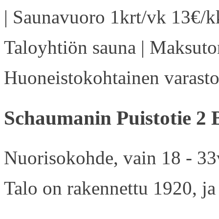
| Saunavuoro 1krt/vk 13€/kk
Taloyhtiön sauna | Maksuton
Huoneistokohtainen varasto 
Schaumanin Puistotie 2 
Nuorisokohde, vain 18 - 33v
Talo on rakennettu 1920, ja