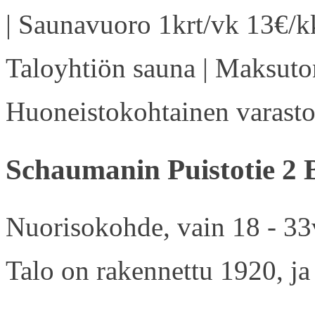
| Saunavuoro 1krt/vk 13€/kk
Taloyhtiön sauna | Maksuton
Huoneistokohtainen varasto 
Schaumanin Puistotie 2 
Nuorisokohde, vain 18 - 33v
Talo on rakennettu 1920, ja