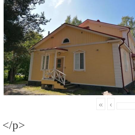
«
‹
</p>