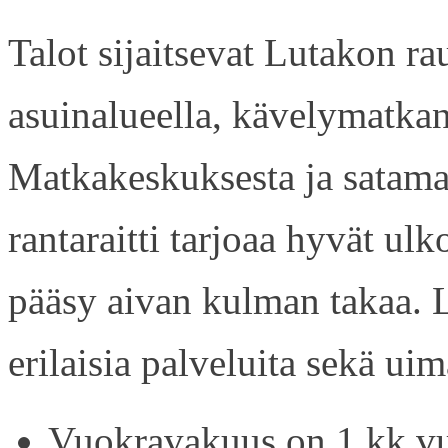
Talot sijaitsevat Lutakon rau
asuinalueella, kävelymatkan
Matkakeskuksesta ja satama
rantaraitti tarjoaa hyvät ul
pääsy aivan kulman takaa. L
erilaisia palveluita sekä uim
Vuokravakuus on 1 kk vu