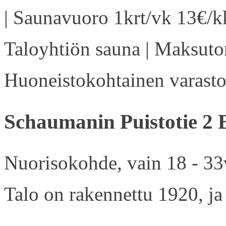
| Saunavuoro 1krt/vk 13€/kk
Taloyhtiön sauna | Maksuton
Huoneistokohtainen varasto 
Schaumanin Puistotie 2 
Nuorisokohde, vain 18 - 33v
Talo on rakennettu 1920, ja