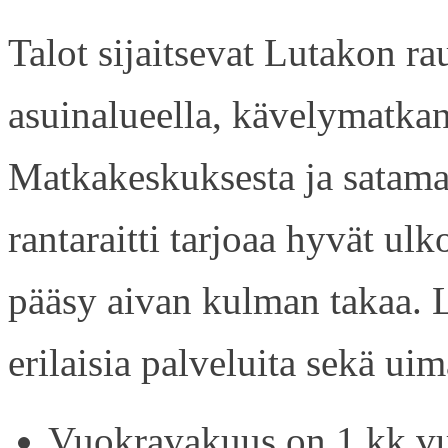
Talot sijaitsevat Lutakon rau
asuinalueella, kävelymatkan
Matkakeskuksesta ja satama
rantaraitti tarjoaa hyvät ul
pääsy aivan kulman takaa. L
erilaisia palveluita sekä uim
Vuokravakuus on 1 kk vu