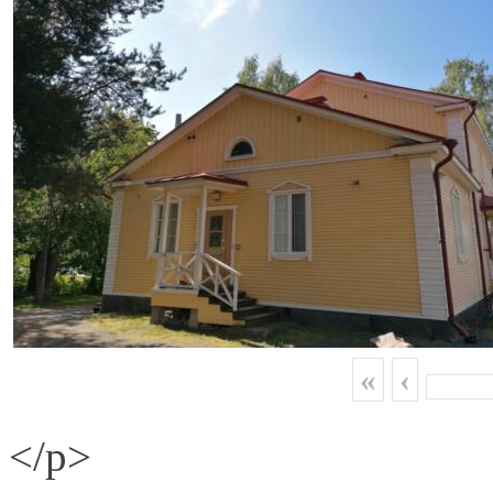
«
‹
</p>