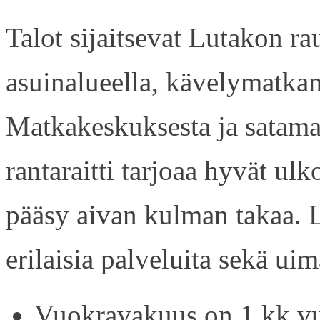
Talot sijaitsevat Lutakon rau
asuinalueella, kävelymatkan
Matkakeskuksesta ja satama
rantaraitti tarjoaa hyvät ul
pääsy aivan kulman takaa. L
erilaisia palveluita sekä uim
Vuokravakuus on 1 kk vu