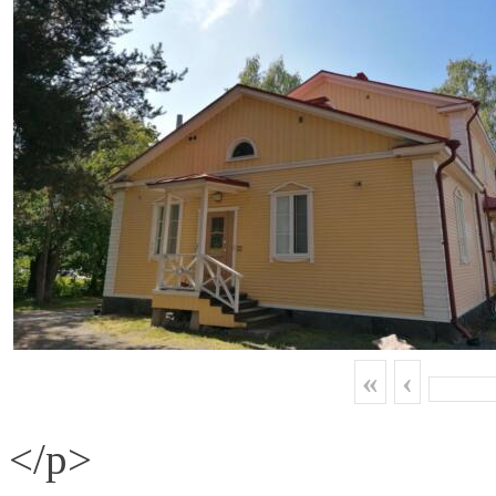
«
‹
</p>