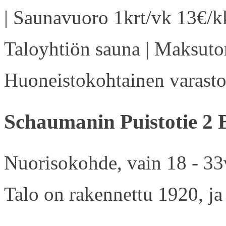
| Saunavuoro 1krt/vk 13€/kk
Taloyhtiön sauna | Maksuton
Huoneistokohtainen varasto 
Schaumanin Puistotie 2 
Nuorisokohde, vain 18 - 33v
Talo on rakennettu 1920, ja