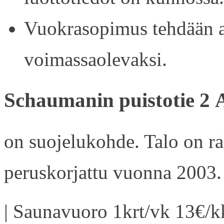
Vuokrasopimus tehdään ain
voimassaolevaksi.
Schaumanin puistotie 2 
on suojelukohde. Talo on r
peruskorjattu vuonna 2003.
| Saunavuoro 1krt/vk 13€/kk