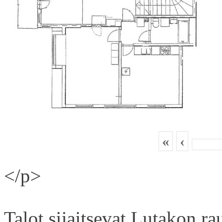
«
‹
</p>
Talot sijaitsevat Lutakon rau