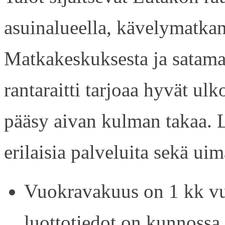
asuinalueella, kävelymatkan
Matkakeskuksesta ja satama
rantaraitti tarjoaa hyvät ul
pääsy aivan kulman takaa. L
erilaisia palveluita sekä uim
Vuokravakuus on 1 kk vu
luottotiedot on kunnossa.