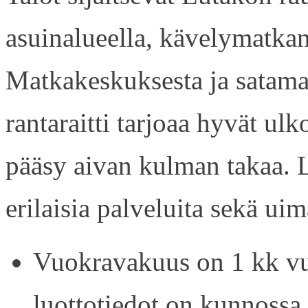
asuinalueella, kävelymatkan
Matkakeskuksesta ja satama
rantaraitti tarjoaa hyvät ul
pääsy aivan kulman takaa. L
erilaisia palveluita sekä uim
Vuokravakuus on 1 kk vu
luottotiedot on kunnossa.