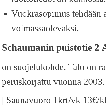
Vuokrasopimus tehdään ain
voimassaolevaksi.
Schaumanin puistotie 2 
on suojelukohde. Talo on r
peruskorjattu vuonna 2003.
| Saunavuoro 1krt/vk 13€/kk