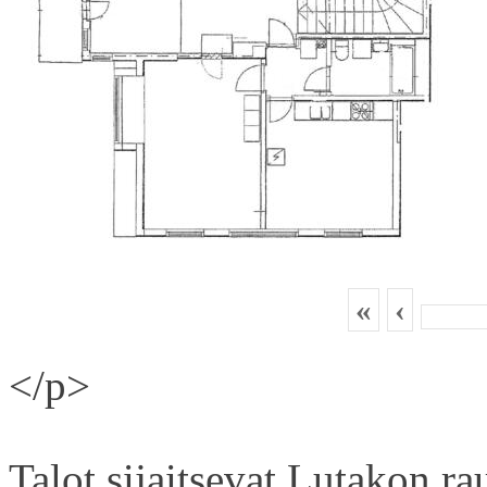
«
‹
</p>
Talot sijaitsevat Lutakon rau