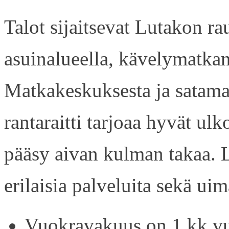
Talot sijaitsevat Lutakon rau
asuinalueella, kävelymatkan
Matkakeskuksesta ja satama
rantaraitti tarjoaa hyvät ul
pääsy aivan kulman takaa. L
erilaisia palveluita sekä uim
Vuokravakuus on 1 kk vu