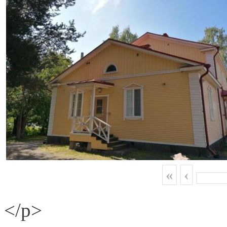
«
‹
</p>