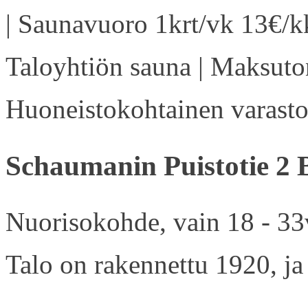
| Saunavuoro 1krt/vk 13€/kk
Taloyhtiön sauna | Maksuton
Huoneistokohtainen varasto 
Schaumanin Puistotie 2 
Nuorisokohde, vain 18 - 33v
Talo on rakennettu 1920, ja