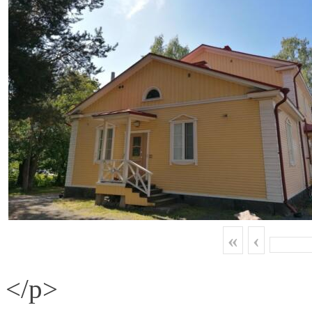
«
‹
</p>