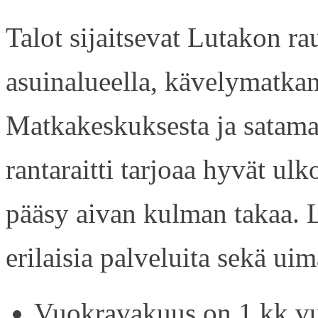
Talot sijaitsevat Lutakon rau
asuinalueella, kävelymatkan
Matkakeskuksesta ja satama
rantaraitti tarjoaa hyvät ul
pääsy aivan kulman takaa. L
erilaisia palveluita sekä uim
Vuokravakuus on 1 kk vu