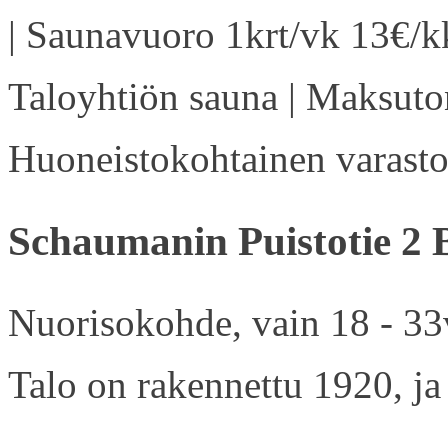
| Saunavuoro 1krt/vk 13€/kk
Taloyhtiön sauna | Maksuton
Huoneistokohtainen varasto 
Schaumanin Puistotie 2 
Nuorisokohde, vain 18 - 33v
Talo on rakennettu 1920, ja