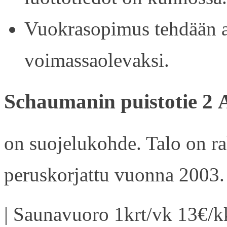
Vuokrasopimus tehdään ain
voimassaolevaksi.
Schaumanin puistotie 2 
on suojelukohde. Talo on r
peruskorjattu vuonna 2003.
| Saunavuoro 1krt/vk 13€/kk