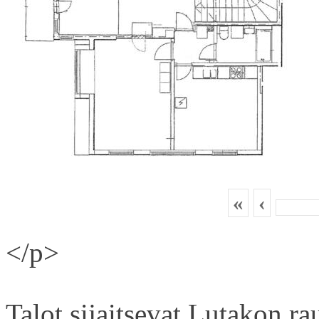
«
‹
</p>
Talot sijaitsevat Lutakon rau