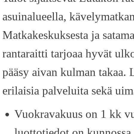
asuinalueella, kävelymatkan
Matkakeskuksesta ja satama
rantaraitti tarjoaa hyvät ul
pääsy aivan kulman takaa. L
erilaisia palveluita sekä uim
Vuokravakuus on 1 kk vu
luottotiedot on kunnossa.