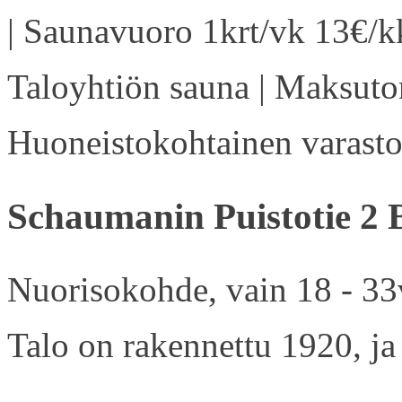
| Saunavuoro 1krt/vk 13€/kk
Taloyhtiön sauna | Maksuton
Huoneistokohtainen varasto 
Schaumanin Puistotie 2 
Nuorisokohde, vain 18 - 33v
Talo on rakennettu 1920, ja