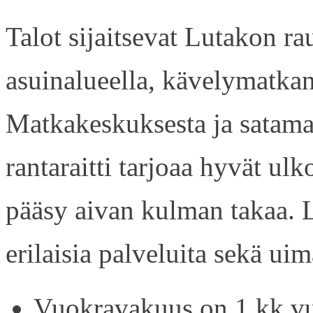
Talot sijaitsevat Lutakon rau
asuinalueella, kävelymatkan
Matkakeskuksesta ja satama
rantaraitti tarjoaa hyvät ul
pääsy aivan kulman takaa. L
erilaisia palveluita sekä uim
Vuokravakuus on 1 kk vu