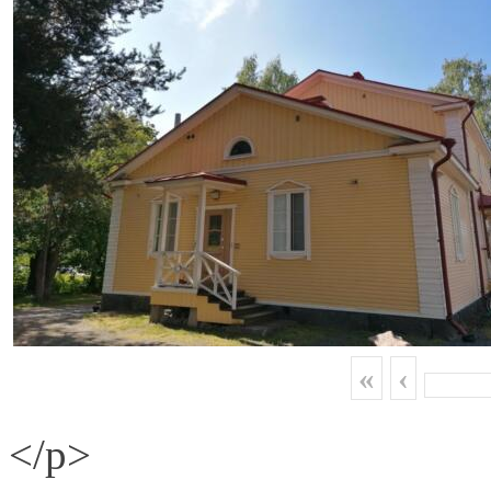
«
‹
</p>