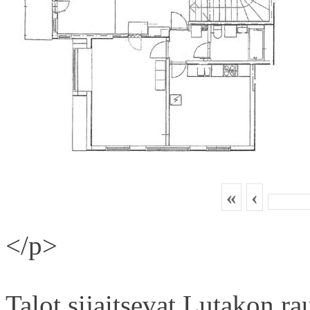
«
‹
</p>
Talot sijaitsevat Lutakon rau