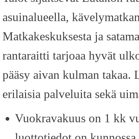
asuinalueella, kävelymatkan
Matkakeskuksesta ja satama
rantaraitti tarjoaa hyvät ul
pääsy aivan kulman takaa. L
erilaisia palveluita sekä uim
Vuokravakuus on 1 kk vu
luottotiedot on kunnossa.