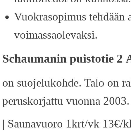
Vuokrasopimus tehdään ain
voimassaolevaksi.
Schaumanin puistotie 2 
on suojelukohde. Talo on r
peruskorjattu vuonna 2003.
| Saunavuoro 1krt/vk 13€/kk