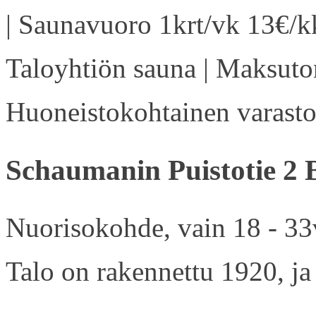
| Saunavuoro 1krt/vk 13€/kk
Taloyhtiön sauna | Maksuton
Huoneistokohtainen varasto 
Schaumanin Puistotie 2 
Nuorisokohde, vain 18 - 33v
Talo on rakennettu 1920, ja