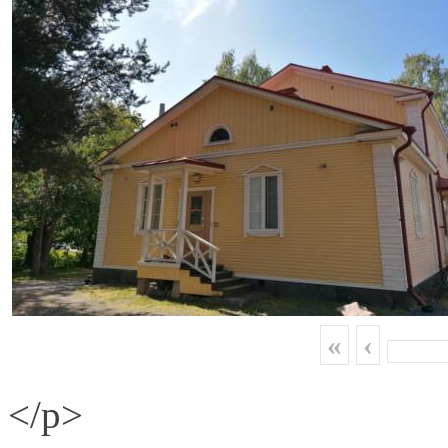
«
‹
</p>