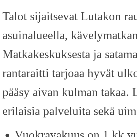
Talot sijaitsevat Lutakon rau
asuinalueella, kävelymatkan
Matkakeskuksesta ja satama
rantaraitti tarjoaa hyvät ul
pääsy aivan kulman takaa. L
erilaisia palveluita sekä uim
Vuokravakuus on 1 kk vu