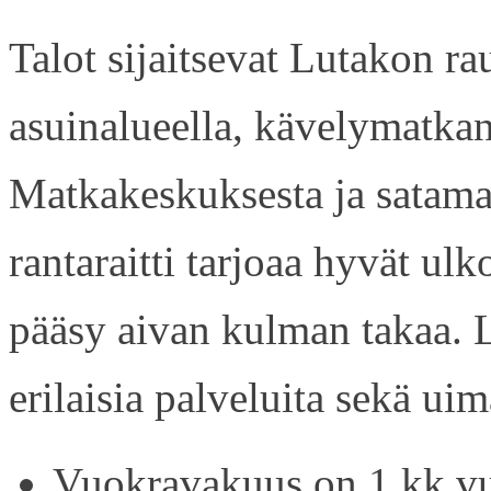
Talot sijaitsevat Lutakon rau
asuinalueella, kävelymatkan
Matkakeskuksesta ja satama
rantaraitti tarjoaa hyvät ul
pääsy aivan kulman takaa. L
erilaisia palveluita sekä uim
Vuokravakuus on 1 kk vu