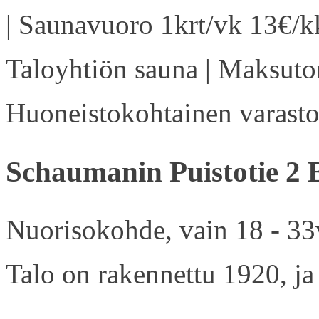
| Saunavuoro 1krt/vk 13€/kk
Taloyhtiön sauna | Maksuton
Huoneistokohtainen varasto 
Schaumanin Puistotie 2 
Nuorisokohde, vain 18 - 33v
Talo on rakennettu 1920, ja