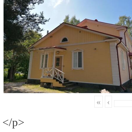
«
‹
</p>