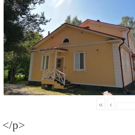
«
‹
</p>