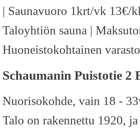
| Saunavuoro 1krt/vk 13€/kk
Taloyhtiön sauna | Maksuton
Huoneistokohtainen varasto 
Schaumanin Puistotie 2 
Nuorisokohde, vain 18 - 33v
Talo on rakennettu 1920, ja