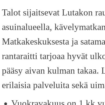
Talot sijaitsevat Lutakon rau
asuinalueella, kävelymatkan
Matkakeskuksesta ja satama
rantaraitti tarjoaa hyvät ul
pääsy aivan kulman takaa. L
erilaisia palveluita sekä uim
Vuokravakuus on 1 kk vu