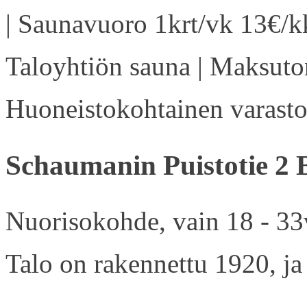
| Saunavuoro 1krt/vk 13€/kk
Taloyhtiön sauna | Maksuton
Huoneistokohtainen varasto 
Schaumanin Puistotie 2 
Nuorisokohde, vain 18 - 33v
Talo on rakennettu 1920, ja