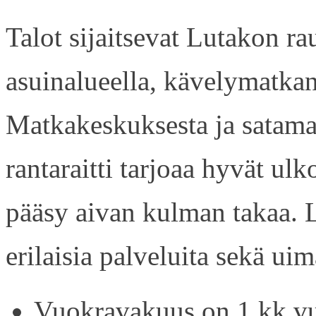
Talot sijaitsevat Lutakon rau
asuinalueella, kävelymatkan
Matkakeskuksesta ja satama
rantaraitti tarjoaa hyvät ul
pääsy aivan kulman takaa. L
erilaisia palveluita sekä uim
Vuokravakuus on 1 kk vu