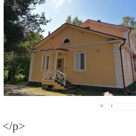
«
‹
</p>