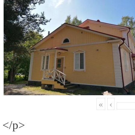
«
‹
</p>