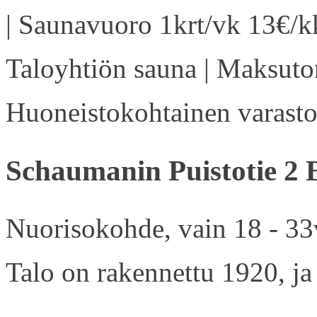
| Saunavuoro 1krt/vk 13€/kk
Taloyhtiön sauna | Maksuton
Huoneistokohtainen varasto 
Schaumanin Puistotie 2 
Nuorisokohde, vain 18 - 33v
Talo on rakennettu 1920, ja