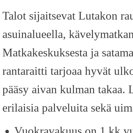
Talot sijaitsevat Lutakon rau
asuinalueella, kävelymatkan
Matkakeskuksesta ja satama
rantaraitti tarjoaa hyvät ul
pääsy aivan kulman takaa. L
erilaisia palveluita sekä uim
Vuokravakuus on 1 kk vu