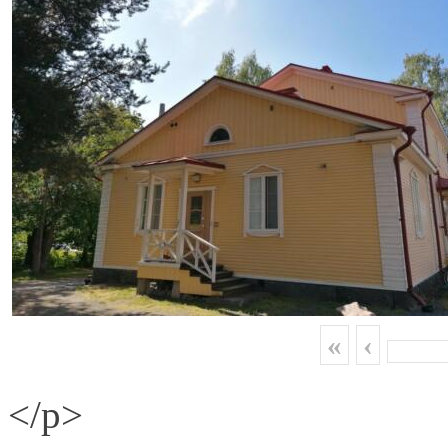
«
‹
</p>