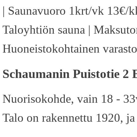
| Saunavuoro 1krt/vk 13€/kk
Taloyhtiön sauna | Maksuton
Huoneistokohtainen varasto 
Schaumanin Puistotie 2 
Nuorisokohde, vain 18 - 33v
Talo on rakennettu 1920, ja