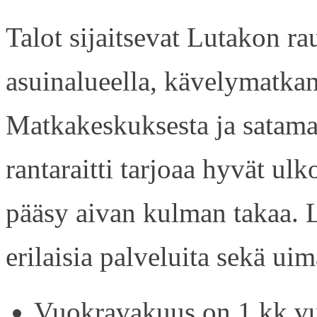
Talot sijaitsevat Lutakon rau
asuinalueella, kävelymatkan
Matkakeskuksesta ja satama
rantaraitti tarjoaa hyvät ul
pääsy aivan kulman takaa. L
erilaisia palveluita sekä uim
Vuokravakuus on 1 kk vu