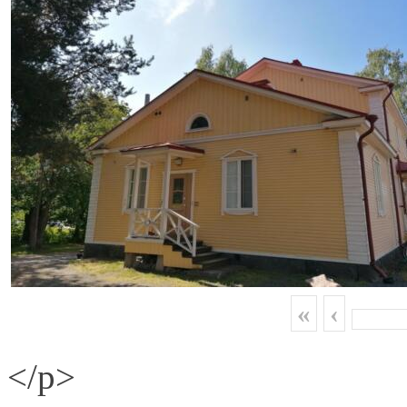
«
‹
</p>