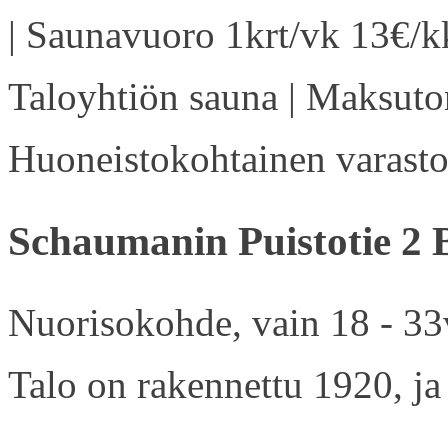
| Saunavuoro 1krt/vk 13€/kk
Taloyhtiön sauna | Maksuton
Huoneistokohtainen varasto 
Schaumanin Puistotie 2 
Nuorisokohde, vain 18 - 33v
Talo on rakennettu 1920, ja