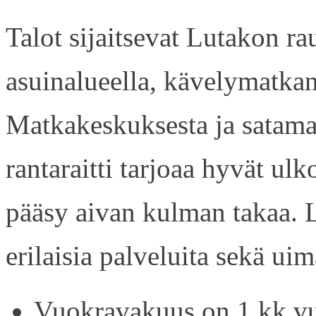
Talot sijaitsevat Lutakon rau
asuinalueella, kävelymatkan
Matkakeskuksesta ja satama
rantaraitti tarjoaa hyvät ul
pääsy aivan kulman takaa. L
erilaisia palveluita sekä uim
Vuokravakuus on 1 kk vu