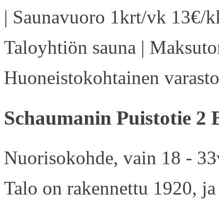
| Saunavuoro 1krt/vk 13€/kk
Taloyhtiön sauna | Maksuton
Huoneistokohtainen varasto 
Schaumanin Puistotie 2 
Nuorisokohde, vain 18 - 33v
Talo on rakennettu 1920, ja