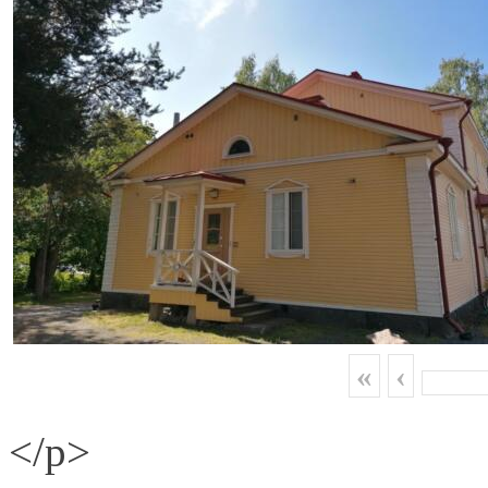
«
‹
</p>