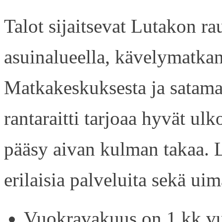
Talot sijaitsevat Lutakon rau
asuinalueella, kävelymatkan
Matkakeskuksesta ja satama
rantaraitti tarjoaa hyvät ul
pääsy aivan kulman takaa. L
erilaisia palveluita sekä uim
Vuokravakuus on 1 kk vu