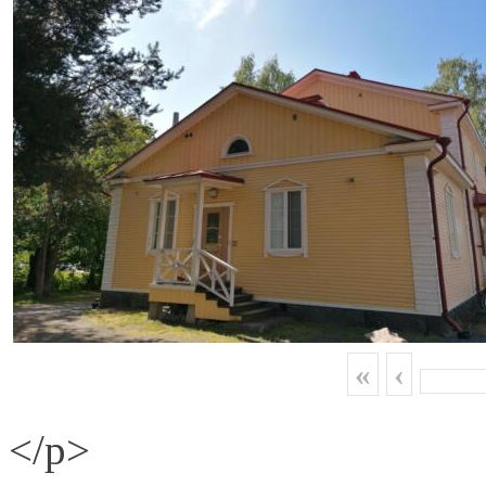
«
‹
</p>