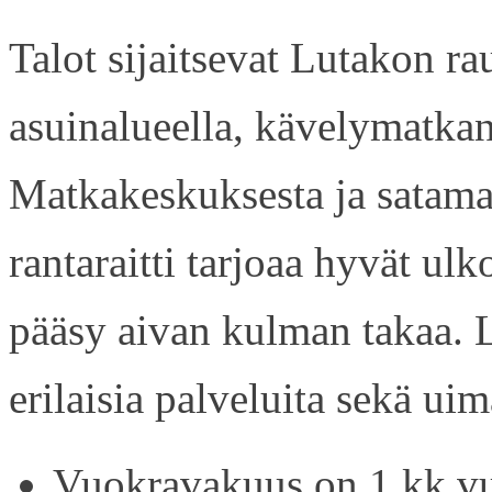
Talot sijaitsevat Lutakon rau
asuinalueella, kävelymatkan
Matkakeskuksesta ja satama
rantaraitti tarjoaa hyvät ul
pääsy aivan kulman takaa. L
erilaisia palveluita sekä uim
Vuokravakuus on 1 kk vu