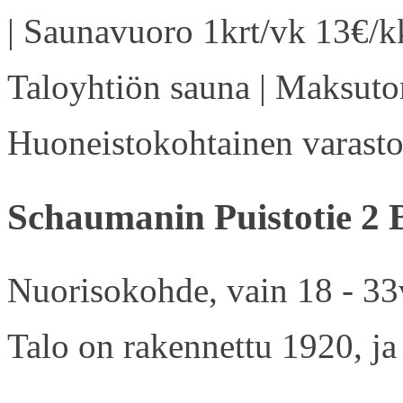
| Saunavuoro 1krt/vk 13€/kk
Taloyhtiön sauna | Maksuton
Huoneistokohtainen varasto 
Schaumanin Puistotie 2 
Nuorisokohde, vain 18 - 33v
Talo on rakennettu 1920, ja