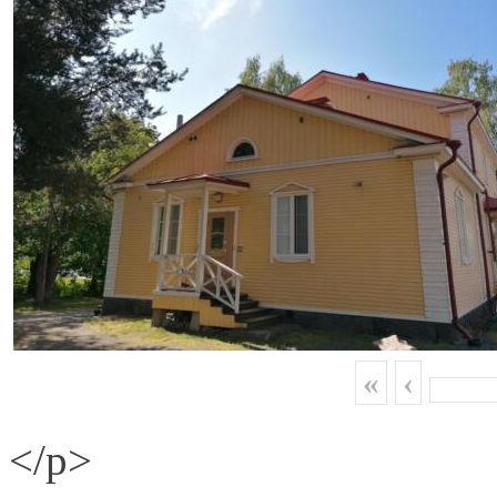
«
‹
</p>