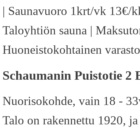
| Saunavuoro 1krt/vk 13€/kk
Taloyhtiön sauna | Maksuton
Huoneistokohtainen varasto 
Schaumanin Puistotie 2 
Nuorisokohde, vain 18 - 33v
Talo on rakennettu 1920, ja