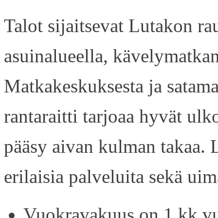
Talot sijaitsevat Lutakon rau
asuinalueella, kävelymatkan
Matkakeskuksesta ja satama
rantaraitti tarjoaa hyvät ul
pääsy aivan kulman takaa. L
erilaisia palveluita sekä uim
Vuokravakuus on 1 kk vu