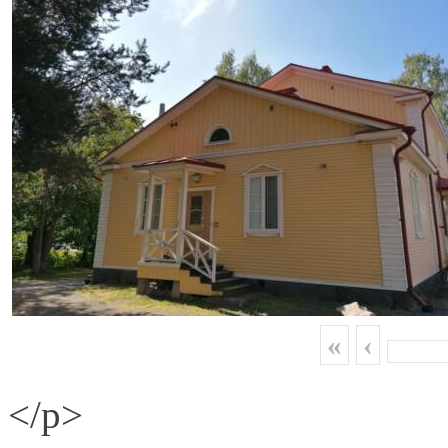
«
‹
</p>