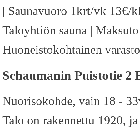
| Saunavuoro 1krt/vk 13€/kk
Taloyhtiön sauna | Maksuton
Huoneistokohtainen varasto 
Schaumanin Puistotie 2 
Nuorisokohde, vain 18 - 33v
Talo on rakennettu 1920, ja