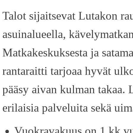
Talot sijaitsevat Lutakon rau
asuinalueella, kävelymatkan
Matkakeskuksesta ja satama
rantaraitti tarjoaa hyvät ul
pääsy aivan kulman takaa. L
erilaisia palveluita sekä uim
Vuokravakuus on 1 kk vu